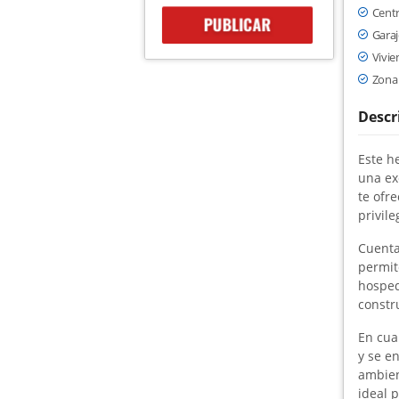
Centr
Garaj
Vivie
Zona 
Descr
Este h
una ex
te ofr
privil
Cuenta
permit
hosped
constr
En cua
y se e
ambien
ideal 