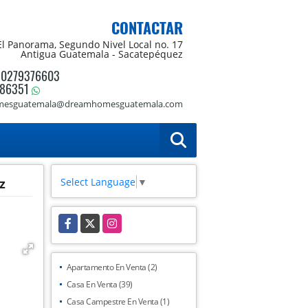
CONTACTAR
El Panorama, Segundo Nivel Local no. 17
Antigua Guatemala - Sacatepéquez
50279376603
86351
esguatemala@dreamhomesguatemala.com
Select Language
▼
z
Facebook
X
Instagram
Apartamento En Venta (2)
Casa En Venta (39)
Casa Campestre En Venta (1)