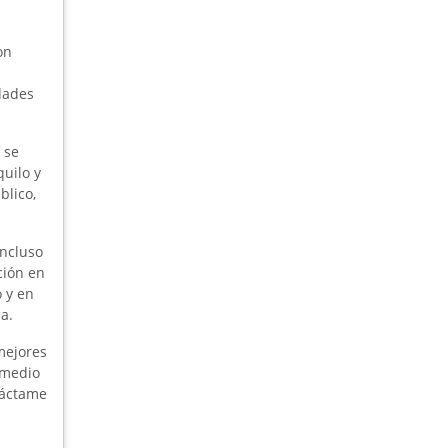
on
dades
 se
uilo y
blico,
incluso
ción en
 y en
a.
mejores
 medio
táctame