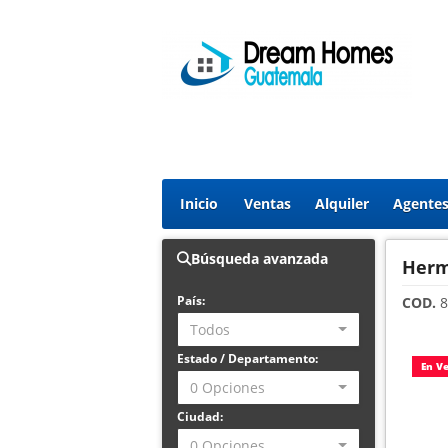
Inicio
Ventas
Alquiler
Agente
Búsqueda avanzada
Herm
País:
COD.
8
Todos
Estado / Departamento:
En V
0 Opciones
Ciudad:
0 Opciones