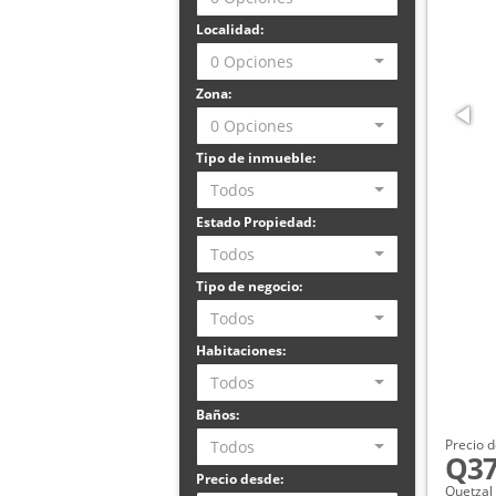
Localidad:
0 Opciones
Zona:
0 Opciones
Tipo de inmueble:
Todos
Estado Propiedad:
Todos
Tipo de negocio:
Todos
Habitaciones:
Todos
Baños:
Precio d
Todos
Q37
Precio desde:
Quetzal