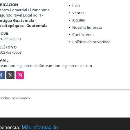
BICACIÓN
Inicio
entro Comercial El Panorama,
Ventas
egundo Nivel Local no. 17
Alquiler
ntigua Guatemala -
acatepéquez - Guatemala
Nuestra Empresa
ÓVIL
Contáctenos
50255286351
Políticas de privacidad
ELÉFONO
50279376603
MAIL
reamhomesguatemala@dreamhomesguatemala.com
acebook
X
Instagram
erechos reservados.
periencia.
Más información