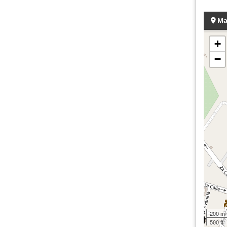
Ma
+
−
200 m
500 ft