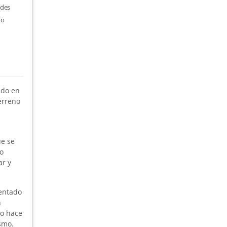
ades
no
ado en
erreno
ue se
o
ar y
mentado
n
lo hace
smo.