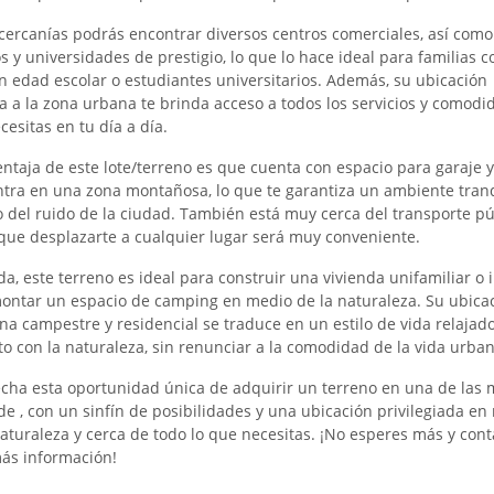
 cercanías podrás encontrar diversos centros comerciales, así como
s y universidades de prestigio, lo que lo hace ideal para familias c
en edad escolar o estudiantes universitarios. Además, su ubicación
a a la zona urbana te brinda acceso a todos los servicios y comodi
esitas en tu día a día.
entaja de este lote/terreno es que cuenta con espacio para garaje y
tra en una zona montañosa, lo que te garantiza un ambiente tranq
o del ruido de la ciudad. También está muy cerca del transporte pú
 que desplazarte a cualquier lugar será muy conveniente.
a, este terreno es ideal para construir una vivienda unifamiliar o 
ontar un espacio de camping en medio de la naturaleza. Su ubica
na campestre y residencial se traduce en un estilo de vida relajado
to con la naturaleza, sin renunciar a la comodidad de la vida urban
cha esta oportunidad única de adquirir un terreno en una de las 
 de
, con un sinfín de posibilidades y una ubicación privilegiada en
naturaleza y cerca de todo lo que necesitas. ¡No esperes más y con
ás información!