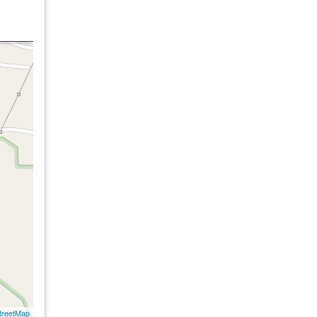
treetMap