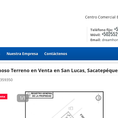
Centro Comercial 
+
Teléfono fijo:
+502552
Móvil:
Email:
dreamhom
s
Nuestra Empresa
Contáctenos
oso Terreno en Venta en San Lucas, Sacatepéque
359350
enta