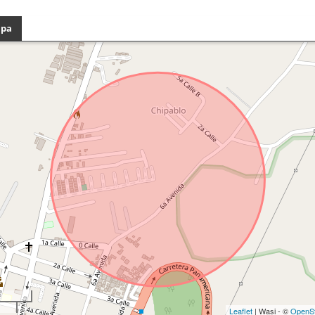
pa
Leaflet
| Wasi - ©
OpenS