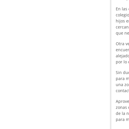
En las
colegio
hijos 
cercan
que nec
Otra v
encuen
alejad
por lo
Sin dud
para m
una zo
contac
Aprove
zonas
de la 
para m