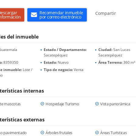
escargar
Recomendar inmueble
Compartir
nformación
por correo electrónico
les del inmueble
uatemala
Estado / Departamento:
Ciudad:
San Lucas
Sacatepéquez
Sacatepéquez
o:
8359350
Estado:
Nuevo
Área Terreno:
360 m²
de inmueble:
Lote /
Tipo de negocio:
Venta
no
terísticas internas
te mascotas
Hospedaje Turismo
Vista panorámica
terísticas externas
so pavimentado
Árboles frutales
Áreas Turísticas