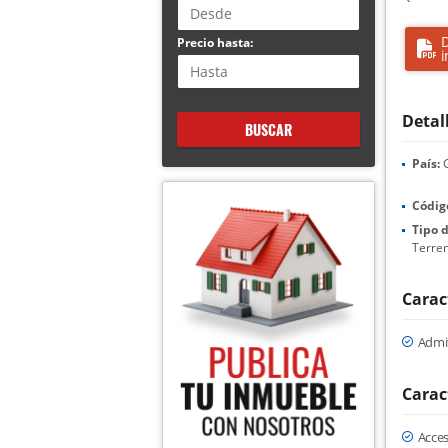
D
Precio hasta:
i
Detal
BUSCAR
País:
G
Códig
Tipo 
Terre
Carac
Admi
Carac
Acce