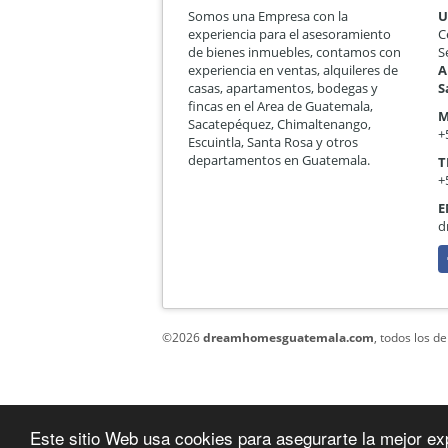
Somos una Empresa con la
U
experiencia para el asesoramiento
C
de bienes inmuebles, contamos con
S
experiencia en ventas, alquileres de
A
casas, apartamentos, bodegas y
S
fincas en el Area de Guatemala,
M
Sacatepéquez, Chimaltenango,
+
Escuintla, Santa Rosa y otros
departamentos en Guatemala.
T
+
E
d
F
©2026
dreamhomesguatemala.com
, todos los d
Este sitio Web usa cookies para asegurarte la mejor ex