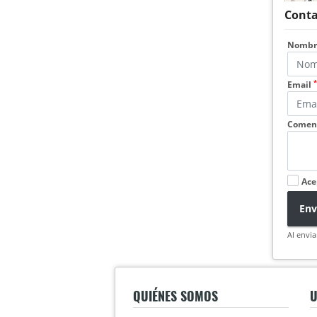
Conta
Nomb
*
Email
Coment
Ace
Env
Al envia
QUIÉNES SOMOS
U