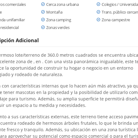
os comerciales
Cerca zona urbana
Colegios / Universid
e
Montaña
Trans. público cerca
nda unifamiliar
Zona camping
Zona campestre
residencial
Zonas verdes
ipción Adicional
ermoso lote/terreno de 360.0 metros cuadrados se encuentra ubic
celente zona de
, en
. Con una vista panorámica inigualable, este t
ece la oportunidad de construir tu hogar o negocio en un entorno
egiado y rodeado de naturaleza.
 con características internas que lo hacen aún más atractivo, ya q
e tener mascotas en la propiedad y la posibilidad de utilizarlo com
aje para turismo. Además, su amplia superficie te permitirá diseñ
uir un espacio a tu medida y necesidades.
nto a sus características externas, este terreno tiene acceso pavi
ncuentra rodeado de hermosos árboles frutales, lo que le brinda u
te fresco y tranquilo. Además, su ubicación en una zona turística 
para aprovechar su potencial como espacio comercial o para el turi