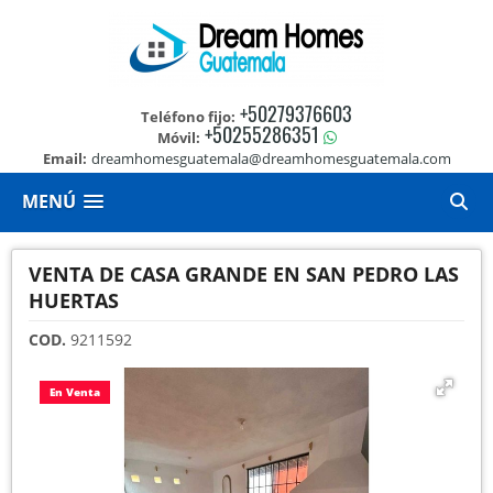
+50279376603
Teléfono fijo:
+50255286351
Móvil:
Email:
dreamhomesguatemala@dreamhomesguatemala.com
MENÚ
VENTA DE CASA GRANDE EN SAN PEDRO LAS
HUERTAS
COD.
9211592
En Venta