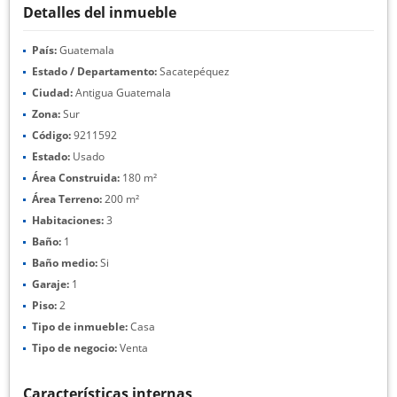
Detalles del inmueble
País:
Guatemala
Estado / Departamento:
Sacatepéquez
Ciudad:
Antigua Guatemala
Zona:
Sur
Código:
9211592
Estado:
Usado
Área Construida:
180 m²
Área Terreno:
200 m²
Habitaciones:
3
Baño:
1
Baño medio:
Si
Garaje:
1
Piso:
2
Tipo de inmueble:
Casa
Tipo de negocio:
Venta
Características internas