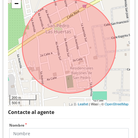
−
200 m
500 ft
Leaflet
| Wasi - ©
OpenStreetMap
Contacte al agente
*
Nombre