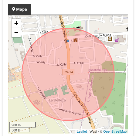
Mapa
+
−
200 m
500 ft
Leaflet
| Wasi - ©
OpenStreetMap