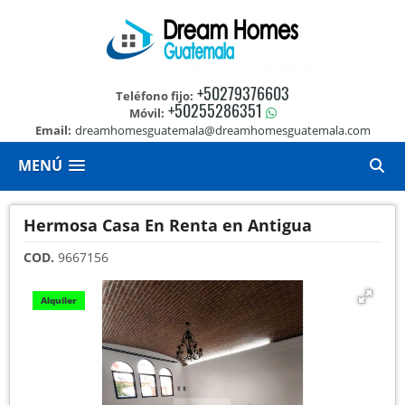
+50279376603
Teléfono fijo:
+50255286351
Móvil:
Email:
dreamhomesguatemala@dreamhomesguatemala.com
MENÚ
Hermosa Casa En Renta en Antigua
COD.
9667156
Alquiler